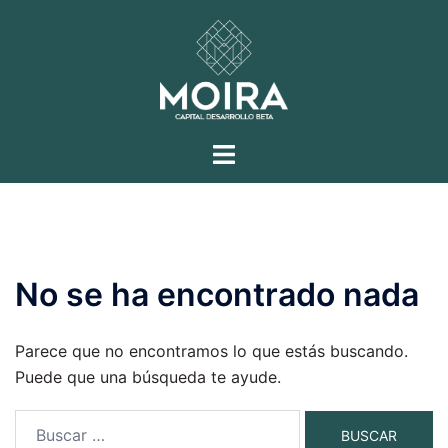
Saltar
al
contenido
Moira
Alternar
Capital
menú
Desarrollo
Beta
No se ha encontrado nada
Parece que no encontramos lo que estás buscando.
Puede que una búsqueda te ayude.
Buscar: