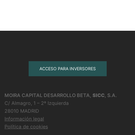
MOIRA CAPITAL DESARROLLO BETA,
SICC
, S.A.
C/ Almagro, 1 – 2º Izquierda
28010 MADRID
Información legal
Política de cookies